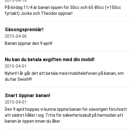
2015-04-10
På lördag 11/4 är banan öppen för 50cc och 65-85cc (+150cc
fyrtakt) Jocke och Theodor öppnar!
Säsongspremiär!
2015-04-06
Banan öppnar den 9 april!
Nu kan du betala avgiften med din mobil!
2015-04-01
Nyhet! I år går det att betala med mobiltelefonen på banan, om
du har Swish!!!
Snart öppnar banan!
2015-04-01
Den 9 april hoppas vi kunna öppna banan för säsongen förutsatt
att vädret håller i sig. Titta för säkerhetsskull på hemsidan att
banan är öppen innan du åker.