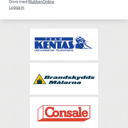
Drivs med
KlubbenOnline
Logga in